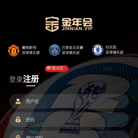
送
18
元
注册
登录