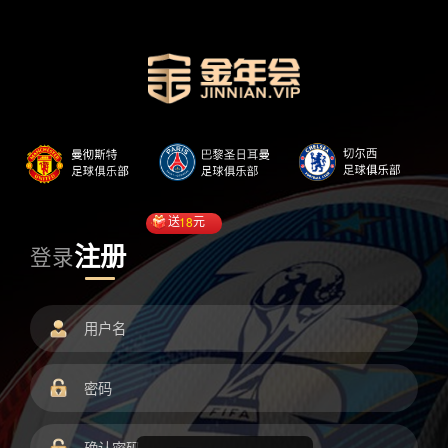
送
18
元
注册
登录