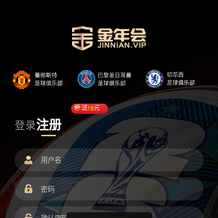
送
18
元
注册
登录