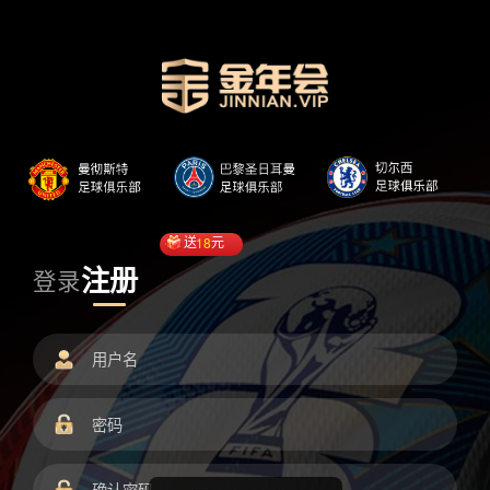
送
18
元
注册
登录