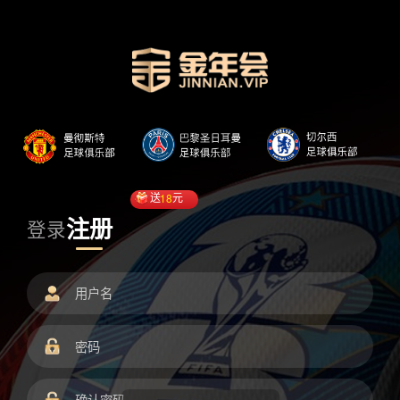
送
18
元
注册
登录