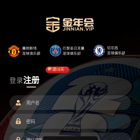
送
18
元
注册
登录