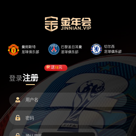
送
18
元
注册
登录