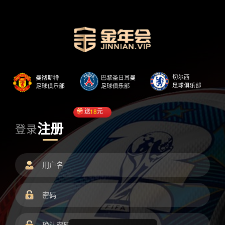
送
18
元
注册
登录