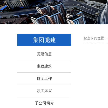
您当前的位置:
集团党建
党建信息
廉政建筑
群团工作
职工风采
子公司简介