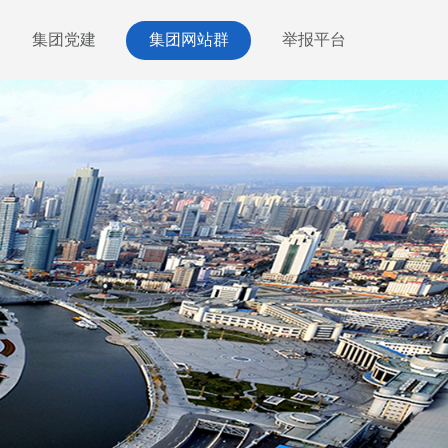
集团党建
集团网站群
举报平台