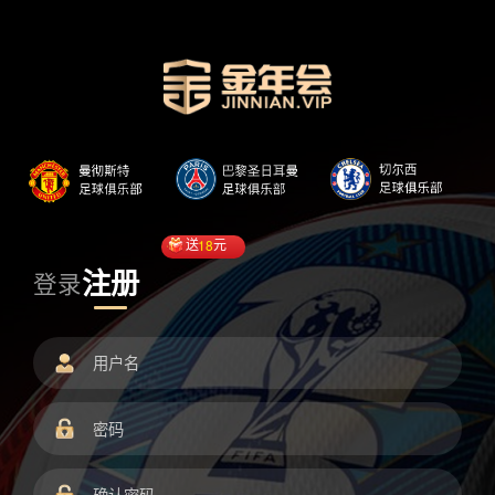
送
18
元
注册
登录